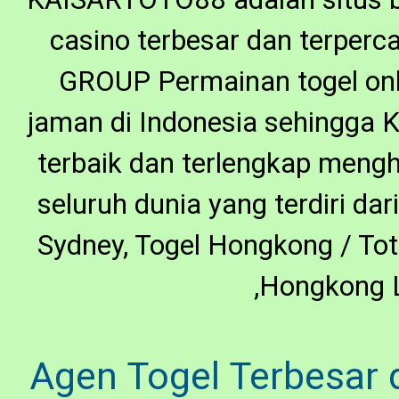
casino terbesar dan terperc
GROUP Permainan togel onli
jaman di Indonesia sehingga
terbaik dan terlengkap mengh
seluruh dunia yang terdiri dar
Sydney, Togel Hongkong / Tot
,Hongkong L
Agen Togel Terbesar 